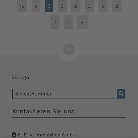
[«
«
1
2
3
4
5
6
7
»
»]
Kontaktieren Sie uns
R. E. K. Immobilien GmbH