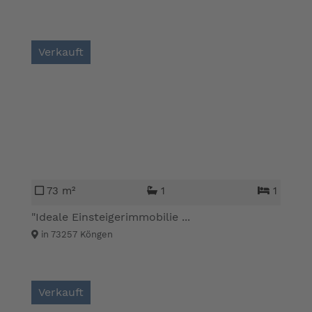
Verkauft
73 m²
1
1
"Ideale Einsteigerimmobilie ...
in 73257 Köngen
Verkauft