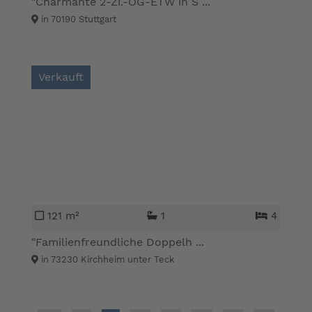
"Charmante 2-Zi.-OG-ETW in S ...
in 70190 Stuttgart
Verkauft
121 m²
1
4
"Familienfreundliche Doppelh ...
in 73230 Kirchheim unter Teck