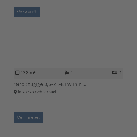
Verkauft
122 m²
1
2
"Großzügige 3,5-Zi.-ETW in r ...
in 73278 Schlierbach
Vermietet