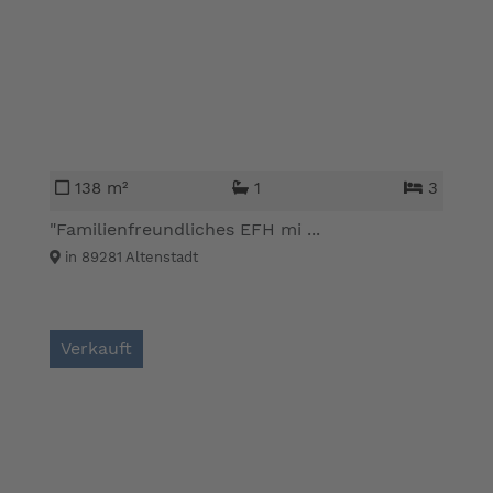
138 m²
1
3
"Familienfreundliches EFH mi ...
in 89281 Altenstadt
Verkauft