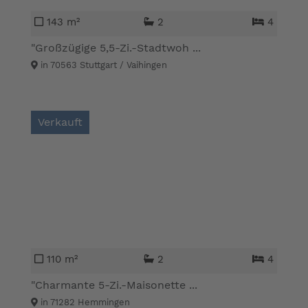
143 m²
2
4
"Großzügige 5,5-Zi.-Stadtwoh ...
in 70563 Stuttgart / Vaihingen
Verkauft
110 m²
2
4
"Charmante 5-Zi.-Maisonette ...
in 71282 Hemmingen