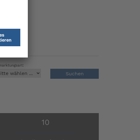
marktungsart:
10