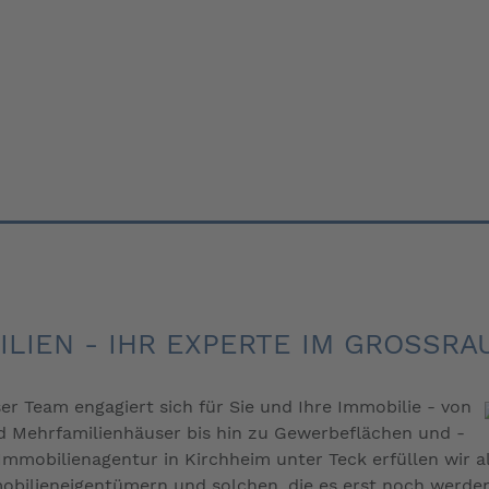
OBILIEN - IHR EXPERTE IM GROSSRA
ser Team engagiert sich für Sie und Ihre Immobilie - von
 Mehrfamilienhäuser bis hin zu Gewerbeflächen und -
mobilienagentur in Kirchheim unter Teck erfüllen wir als
bilieneigentümern und solchen, die es erst noch werden