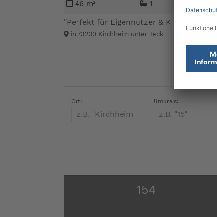
46 m²
1
"Perfekt für Eigennutzer & K ...
135.00
in 73230 Kirchheim unter Teck
Ort:
Umkreis:
154