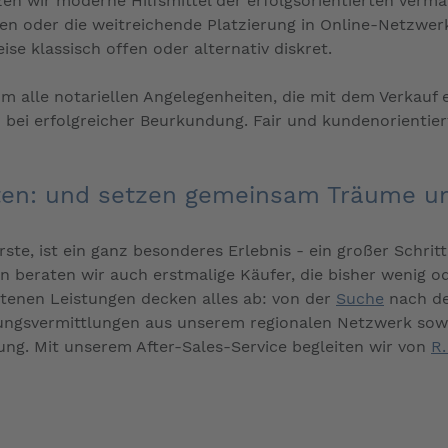
zen wir moderne Hilfsmittel der erfolgsorientierten Verm
ien oder die weitreichende Platzierung in Online-Netzw
se klassisch offen oder alternativ diskret.
 alle notariellen Angelegenheiten, die mit dem Verkauf e
 bei erfolgreicher Beurkundung. Fair und kundenorientiert
nten: und setzen gemeinsam Träume 
rste, ist ein ganz besonderes Erlebnis - ein großer Schritt
rn beraten wir auch erstmalige Käufer, die bisher wenig 
tenen Leistungen decken alles ab: von der
Suche
nach de
rungsvermittlungen aus unserem regionalen Netzwerk sow
ng. Mit unserem After-Sales-Service begleiten wir von
R.