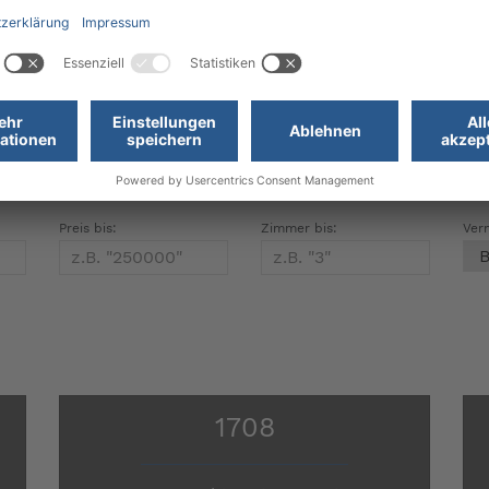
1
67 m²
1
2
0 €
"Ideal für Kapitalanleger od ...
239.000 €
in 73765 Neuhausen auf den Fildern
Preis bis:
Zimmer bis:
Ver
1708