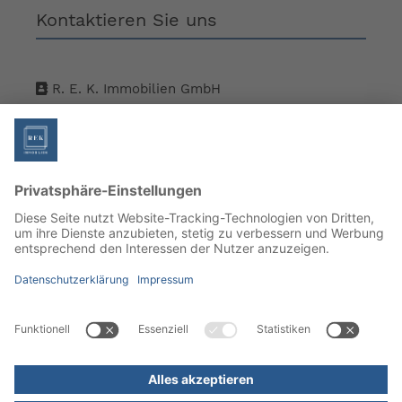
Kontaktieren Sie uns
R. E. K. Immobilien GmbH
Walkstraße 1, 73230 Kirchheim unter Teck
+49 7021 99876 - 0
info@rek-immobilien.com
Besuchen Sie uns auch hier